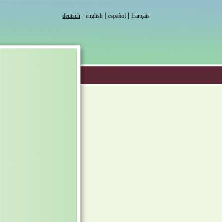
|
|
|
deutsch
english
español
français